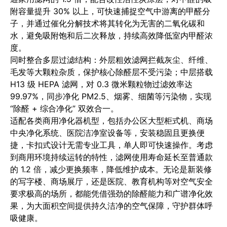
附容量提升 30% 以上，可快速捕捉空气中游离的甲醛分
子，并通过催化分解技术将其转化为无害的二氧化碳和
水，避免吸附饱和后二次释放，持续高效降低室内甲醛浓
度。
同时整合多层过滤结构：外层粗效滤网拦截灰尘、纤维、
毛发等大颗粒杂质，保护核心除醛层不受污染；中层搭载
H13 级 HEPA 滤网，对 0.3 微米颗粒物过滤效率达
99.97%，同步净化 PM2.5、烟雾、细菌等污染物，实现
“除醛 + 综合净化” 双效合一。
适配各类商用净化器机型，包括办公区大型柜式机、商场
中央净化系统、医院洁净室设备等，安装稳固且更换便
捷，卡扣式设计无需专业工具，单人即可快速操作。考虑
到商用环境持续运转的特性，滤网使用寿命延长至普通款
的 1.2 倍，减少更换频率，降低维护成本。无论是新装修
的写字楼、商场展厅，还是医院、教育机构等对空气安全
要求极高的场所，都能凭借强劲的除醛能力和广谱净化效
果，为大面积空间提供持久洁净的空气保障，守护群体呼
吸健康。